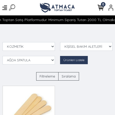
0
 Toptan Satış Platformudur. Minimum Sipariş Tutarı 2000 TL Olmalıdı
Ürünleri Listele
Filtreleme
Sıralama