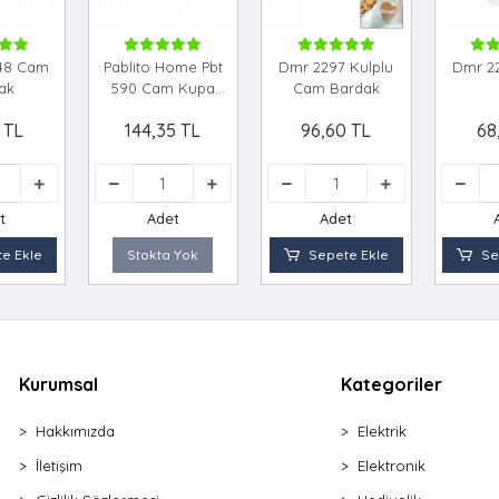
 148 Cam
Pablito Home Pbt
Dmr 2297 Kulplu
Dmr 2
ak
590 Cam Kupa
Cam Bardak
Bardak *16=k
 TL
144,35 TL
96,60 TL
68
t
Adet
Adet
e Ekle
Stokta Yok
Sepete Ekle
Se
Kurumsal
Kategoriler
Hakkımızda
Elektrik
İletişim
Elektronik