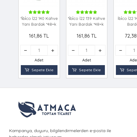
*i̇bi̇co İ22 140 Kahve
*i̇bi̇co İ22 139 Kahve
İbi̇co İ22
Yani Bardak *48=k
Yani Bardak *48=k
Bard
161,86 TL
161,86 TL
72,38
Adet
Adet
Ade
Sepete Ekle
Sepete Ekle
Sepet
Kampanya, duyuru, bilgilendirmelerden e-posta ile