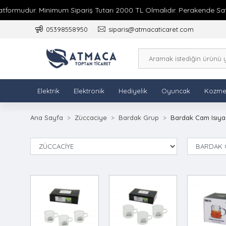
formudur. Minimum Sipariş Tutarı 2000 TL Olmalıdır. Perakende Satış
05398558950
siparis@atmacaticaret.com
Elektrik
Elektronik
Hediyelik
Oyuncak
Kozme
Ana Sayfa
Züccaciye
Bardak Grup
Bardak Cam Isıya