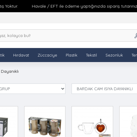
 Yoktur.
Havale / EFT ile ödeme yaptığınızda sipariş tutarınıza
tik
Hırdavat
Züccaciye
Plastik
Tekstil
Sezonluk
Tem
 Dayanıklı