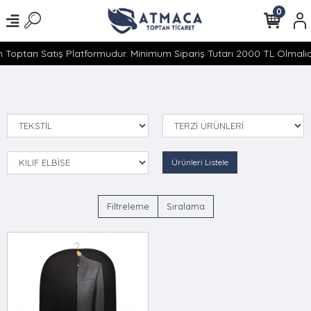
0
 Toptan Satış Platformudur. Minimum Sipariş Tutarı 2000 TL Olmalıdı
Ürünleri Listele
Filtreleme
Sıralama