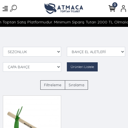
0
 Toptan Satış Platformudur. Minimum Sipariş Tutarı 2000 TL Olmalıdı
Ürünleri Listele
Filtreleme
Sıralama