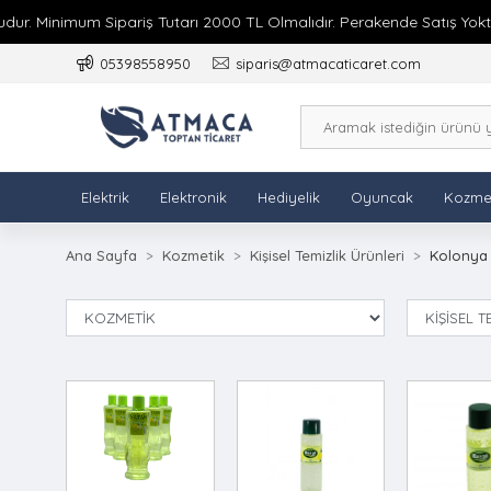
r. Minimum Sipariş Tutarı 2000 TL Olmalıdır. Perakende Satış Yoktur
05398558950
siparis@atmacaticaret.com
Elektrik
Elektronik
Hediyelik
Oyuncak
Kozme
Ana Sayfa
Kozmetik
Kişisel Temizlik Ürünleri
Kolonya 