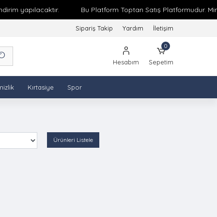
rim yapılacaktır.
Bu Platform Toptan Satış Platformudur. Minim
Sipariş Takip
Yardım
İletişim
0
Hesabım
Sepetim
izlik
Kırtasiye
Spor
Ürünleri Listele