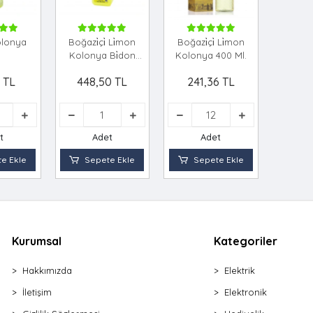
olonya
Boğazi̇çi̇ Li̇mon
Boğazi̇çi̇ Li̇mon
Kolonya Bi̇don
Kolonya 400 Ml.
950ml
 TL
448,50 TL
241,36 TL
t
Adet
Adet
e Ekle
Sepete Ekle
Sepete Ekle
Kurumsal
Kategoriler
Hakkımızda
Elektrik
İletişim
Elektronik