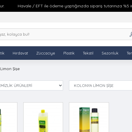
.
Havale / EFT ile ödeme yaptığınızda sipariş tutarınıza %5 indi
tik
Hırdavat
Züccaciye
Plastik
Tekstil
Sezonluk
Tem
Limon Şişe