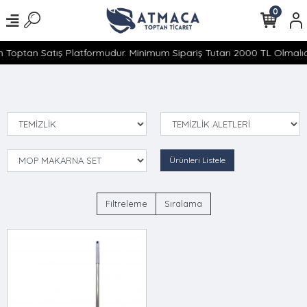
0
 Toptan Satış Platformudur. Minimum Sipariş Tutarı 2000 TL Olmalıdı
Ürünleri Listele
Filtreleme
Sıralama