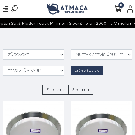
0
ptan Satış Platformudur. Minimum Sipariş Tutarı 2000 TL Olmalıdır. P
Ürünleri Listele
Filtreleme
Sıralama