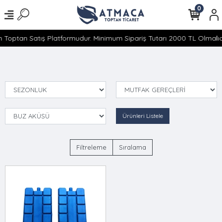
0
 Toptan Satış Platformudur. Minimum Sipariş Tutarı 2000 TL Olmalıdı
Ürünleri Listele
Filtreleme
Sıralama