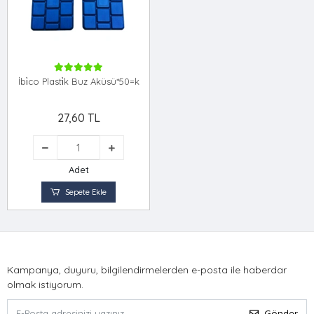
İbi̇co Plasti̇k Buz Aküsü*50=k
27,60 TL
Adet
Sepete Ekle
Kampanya, duyuru, bilgilendirmelerden e-posta ile haberdar
olmak istiyorum.
Gönder