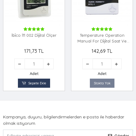
İbi̇co İ11 002 Di̇ji̇tal Ölçer
Temperature Operation
Manual For Di̇ji̇tal Saat Ve
Sicaklik Ve Nem Ölçer
171,73 TL
142,69 TL
Adet
Adet
Sepete Ekle
Stokta Yok
Kampanya, duyuru, bilgilendirmelerden e-posta ile haberdar
olmak istiyorum.
Gönder