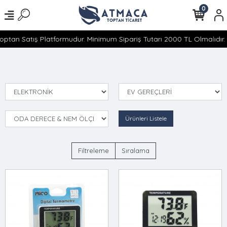
0
optan Satış Platformudur. Minimum Sipariş Tutarı 2000 TL Olmalıdır. 
Ürünleri Listele
Filtreleme
Sıralama