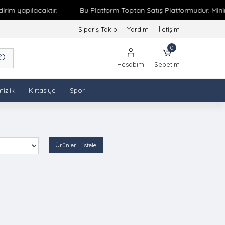
im yapılacaktır.
Bu Platform Toptan Satış Platformudur. Minimu
Sipariş Takip
Yardım
İletişim
0
Hesabım
Sepetim
izlik
Kırtasiye
Spor
Ürünleri Listele