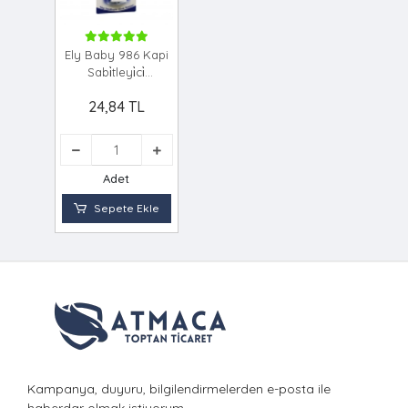
Ely Baby 986 Kapi
Sabi̇tleyi̇ci̇
Ç.emni̇yet
24,84 TL
Adet
Sepete Ekle
Kampanya, duyuru, bilgilendirmelerden e-posta ile