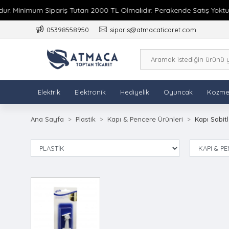
. Minimum Sipariş Tutarı 2000 TL Olmalıdır. Perakende Satış Yoktur.
05398558950
siparis@atmacaticaret.com
Elektrik
Elektronik
Hediyelik
Oyuncak
Kozme
Ana Sayfa
Plastik
Kapı & Pencere Ürünleri
Kapı Sabitl