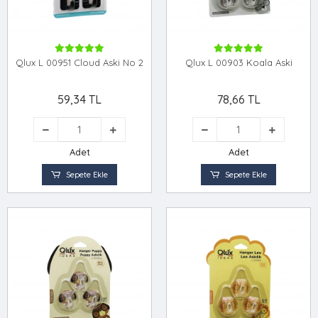
Qlux L 00951 Cloud Aski No 2
Qlux L 00903 Koala Aski
59,34 TL
78,66 TL
Adet
Adet
Sepete Ekle
Sepete Ekle