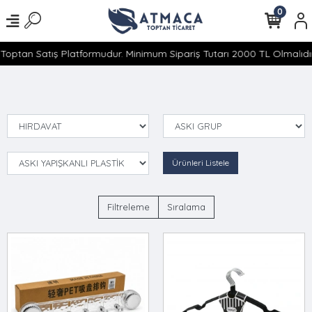
0
optan Satış Platformudur. Minimum Sipariş Tutarı 2000 TL Olmalıdır.
Ürünleri Listele
Filtreleme
Sıralama