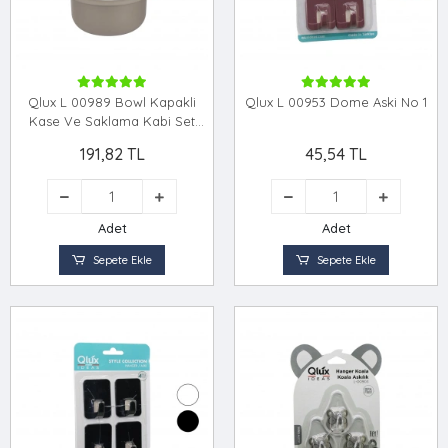
Qlux L 00989 Bowl Kapakli
Qlux L 00953 Dome Aski No 1
Kase Ve Saklama Kabi Set
*18=k
191,82 TL
45,54 TL
Adet
Adet
Sepete Ekle
Sepete Ekle