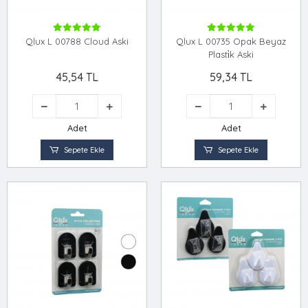
Qlux L 00788 Cloud Aski
Qlux L 00735 Opak Beyaz
Plasti̇k Aski
45,54 TL
59,34 TL
Adet
Adet
Sepete Ekle
Sepete Ekle