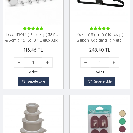
İbico İ13-146 ( Plastik ) ( 38.5cm
Yakut ( Siyah ) ( 10pcs ) (
& 5cm ) ( 5 Kollu ) Delux Askısı
Silikon Kaplamalı ) Metal
Yapışkanlı*10x10
Elbise Askısı*50
116,46 TL
248,40 TL
Adet
Adet
Sepete Ekle
Sepete Ekle