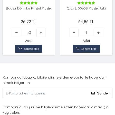
Baysa 136 Mi̇ka Kri̇stal Plasti̇k
Qlux L 00609 Plasti̇k Aski
26,22 TL
64,86 TL
Adet
Adet
Sepete Ekle
Sepete Ekle
Kampanya, duyuru, bilgilendirmelerden e-posta ile haberdar
olmak istiyorum.
Gönder
Kampanya, duyuru ve bilgilendirmelerden haberdar olmak için
kayıt olun.