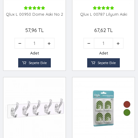
Qlux L 00950 Dome Aski No 2
Qlux L 00787 Lilyum Aski
57,96 TL
67,62 TL
Adet
Adet
Sepete Ekle
Sepete Ekle