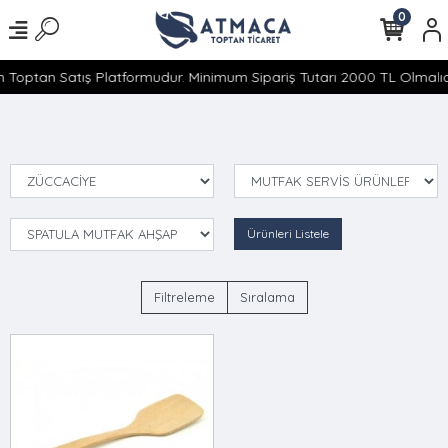
0
 Toptan Satış Platformudur. Minimum Sipariş Tutarı 2000 TL Olmalıdı
Ürünleri Listele
Filtreleme
Sıralama