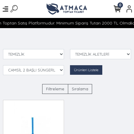
0
 Toptan Satış Platformudur. Minimum Sipariş Tutarı 2000 TL Olmalıdı
Ürünleri Listele
Filtreleme
Sıralama