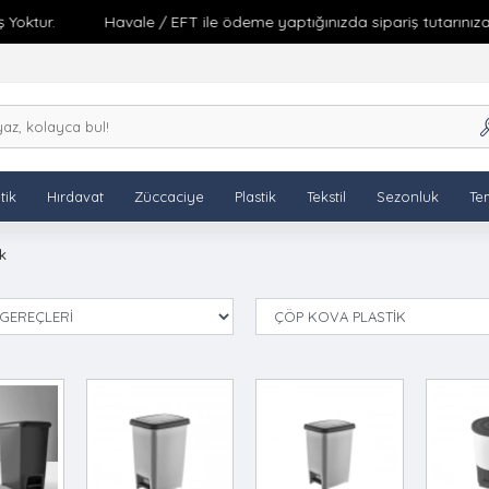
ktur.
Havale / EFT ile ödeme yaptığınızda sipariş tutarınıza %5
tik
Hırdavat
Züccaciye
Plastik
Tekstil
Sezonluk
Tem
k