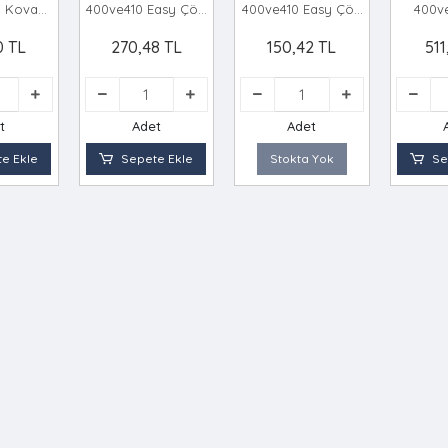
p Kovasi
400ve410 Easy Çöp
400ve410 Easy Çöp
400v
 *6=k
Kovasi Plasti̇k *12=k
Kovasi Plasti̇k *24=k
Kovasi P
0 TL
270,48 TL
150,42 TL
511
t
Adet
Adet
e Ekle
Sepete Ekle
Stokta Yok
Se