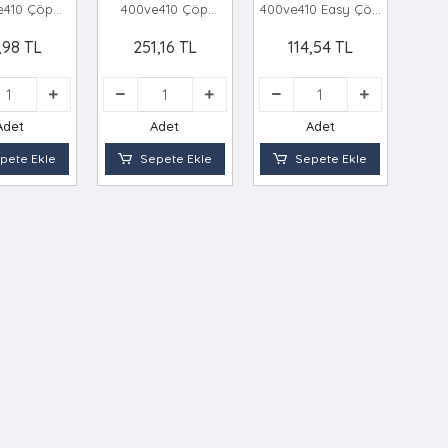
e410 Çöp
400ve410 Çöp
400ve410 Easy Çöp
lasti̇k *6=k
Kovasi Plasti̇k *12=k
Kovasi Plasti̇k *36=k
,98 TL
251,16 TL
114,54 TL
Adet
Adet
Adet
pete Ekle
Sepete Ekle
Sepete Ekle