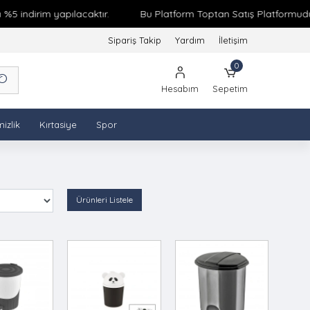
 indirim yapılacaktır.
Bu Platform Toptan Satış Platformudur. 
Sipariş Takip
Yardım
İletişim
0
Hesabım
Sepetim
izlik
Kırtasiye
Spor
Ürünleri Listele