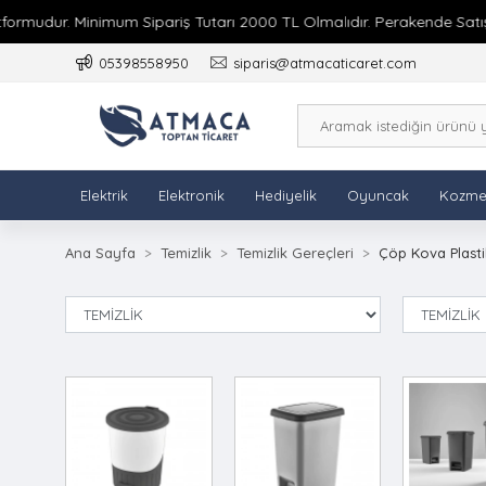
mudur. Minimum Sipariş Tutarı 2000 TL Olmalıdır. Perakende Satış Yo
05398558950
siparis@atmacaticaret.com
Elektrik
Elektronik
Hediyelik
Oyuncak
Kozme
Ana Sayfa
Temizlik
Temizlik Gereçleri
Çöp Kova Plasti