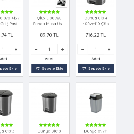
1070-413 (
Qlux L 00988
Dünya 01014
 Gri ) Pastel
Panda Masa Üstü
400ve410 Çöp
) ( 14lt ) (
Çöp Kovasi *18=k
Kovasi Plasti̇k *4=k
,74 TL
89,70 TL
716,22 TL
llı ) Çöp
 Plastik (
85x335mm
)*6=k
Adet
Adet
Adet
pete Ekle
Sepete Ekle
Sepete Ekle
a 01013
Dünya 01010
Dünya 09711