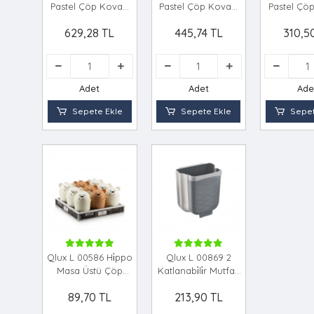
Pastel Çöp Kovasi
Pastel Çöp Kovasi
Pastel Çö
Plasti̇k *4=k
Plasti̇k *6=k
Plasti̇k
629,28 TL
445,74 TL
310,5
Adet
Adet
Ade
Sepete Ekle
Sepete Ekle
Sepet
Qlux L 00586 Hi̇ppo
Qlux L 00869 2
Masa Üstü Çöp
Katlanabi̇li̇r Mutfak
Kovasi *18=k
Çöp Kovasi
89,70 TL
213,90 TL