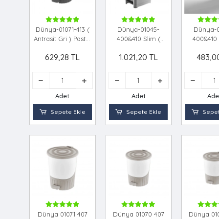
Dünya-01071-413 (
Dünya-01045-
Dünya-0
Antrasit Gri ) Pastel
400&410 Slim (
400&410 
- ( Lüx ) ( 26lt ) (
Siyah & Sedefli Gri
Siyah & Sed
629,28 TL
1.021,20 TL
483,0
Pedallı ) Çöp
) ( 60lt ) ( Pedallı )
) ( 25lt ) (
Kovası Plastik (
Çöp Kovası (
Çöp Kov
380x343x398mm
490x356x632mm
270x362
)*4=k
)*4=k
)*8
Adet
Adet
Ade
Sepete Ekle
Sepete Ekle
Sepet
Dünya 01071 407
Dünya 01070 407
Dünya 01