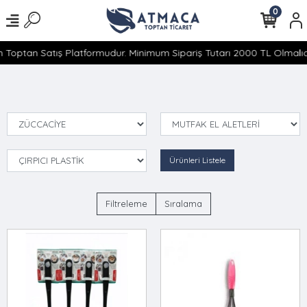
0
 Toptan Satış Platformudur. Minimum Sipariş Tutarı 2000 TL Olmalıdı
Ürünleri Listele
Filtreleme
Sıralama