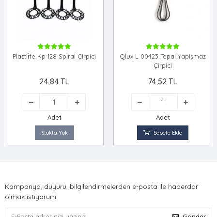
Plastli̇fe Kp 128 Spi̇ral Çirpici
Qlux L 00423 Tepal Yapişmaz
Çirpici
24,84 TL
74,52 TL
Adet
Adet
Stokta Yok
Sepete Ekle
Kampanya, duyuru, bilgilendirmelerden e-posta ile haberdar
olmak istiyorum.
Gönder