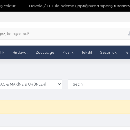
Yoktur.
Havale / EFT ile ödeme yaptığınızda sipariş tutarınıza 
tik
Hırdavat
Züccaciye
Plastik
Tekstil
Sezonluk
Tem