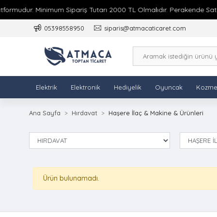
ormudur. Minimum Sipariş Tutarı 2000 TL Olmalıdır. Perakende Satış 
05398558950
siparis@atmacaticaret.com
Elektrik
Elektronik
Hediyelik
Oyuncak
Kozme
Ana Sayfa
Hırdavat
Haşere İlaç & Makine & Ürünleri
Ürün bulunamadı.