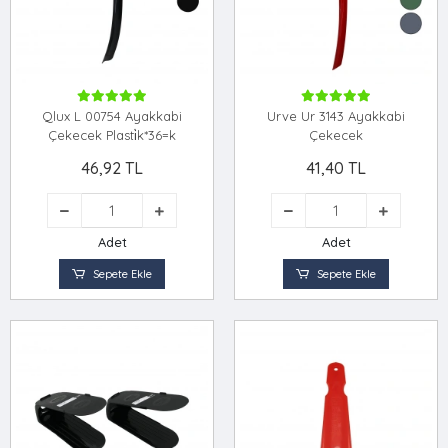
Qlux L 00754 Ayakkabi
Urve Ur 3143 Ayakkabi
Çekecek Plasti̇k*36=k
Çekecek
46,92 TL
41,40 TL
Adet
Adet
Sepete Ekle
Sepete Ekle