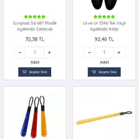
Sunplast Sd 687 Plasti̇k
Urve Ur 3346 Tek Yayli
Ayakkabi Çekecek
Ayakkabi Kalip
70,38 TL
92,46 TL
Adet
Adet
Sepete Ekle
Sepete Ekle