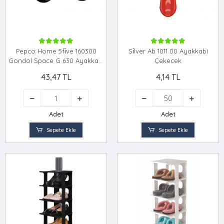
Pepco Home 5fi̇ve 160300
Si̇lver Ab 1011 00 Ayakkabi
Gondol Space G 630 Ayakkabi
Çekecek
Rampasi *24=k
43,47 TL
4,14 TL
Adet
Adet
Sepete Ekle
Sepete Ekle