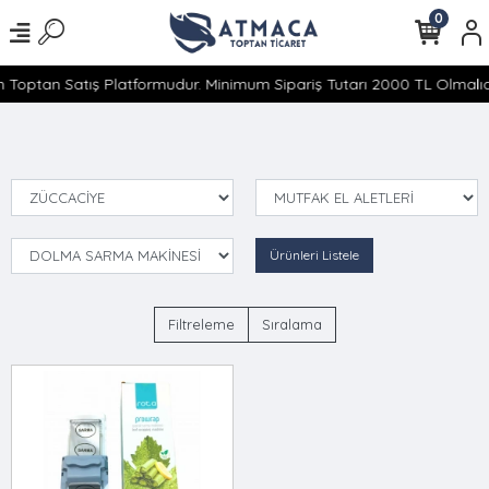
0
 Toptan Satış Platformudur. Minimum Sipariş Tutarı 2000 TL Olmalıdı
Ürünleri Listele
Filtreleme
Sıralama