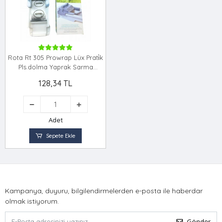
Rota Rt 305 Prowrap Lüx Prati̇k
Pls.dolma Yaprak Sarma
Maki̇nesi̇
128,34 TL
Adet
Sepete Ekle
Kampanya, duyuru, bilgilendirmelerden e-posta ile haberdar
olmak istiyorum.
Gönder