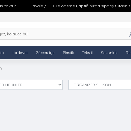
Yoktur.
Havale / EFT ile ödeme yaptığınızda sipariş tutarınıza 
tik
Hırdavat
Züccaciye
Plastik
Tekstil
Sezonluk
Tem
n