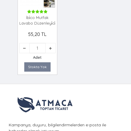
İbi̇co Mutfak
Lavabo Düzenleyi̇ci̇
55,20 TL
Adet
Stokta Yok
Kampanya, duyuru, bilgilendirmelerden e-posta ile