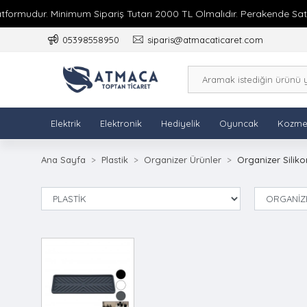
ormudur. Minimum Sipariş Tutarı 2000 TL Olmalıdır. Perakende Satış 
05398558950
siparis@atmacaticaret.com
Elektrik
Elektronik
Hediyelik
Oyuncak
Kozme
Ana Sayfa
Plastik
Organizer Ürünler
Organizer Siliko