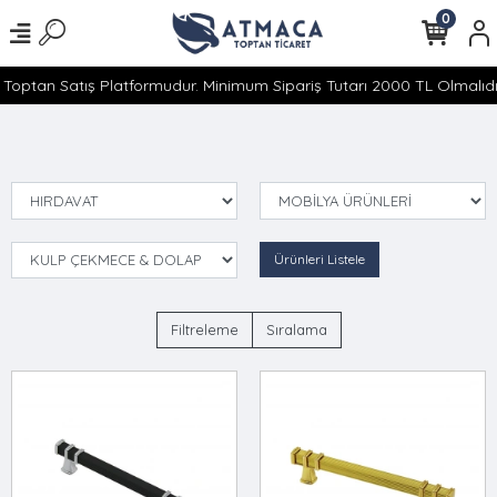
0
Toptan Satış Platformudur. Minimum Sipariş Tutarı 2000 TL Olmalıdır
Ürünleri Listele
Filtreleme
Sıralama