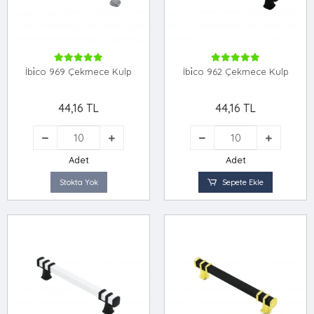
İbi̇co 969 Çekmece Kulp
İbi̇co 962 Çekmece Kulp
44,16 TL
44,16 TL
Adet
Adet
Stokta Yok
Sepete Ekle