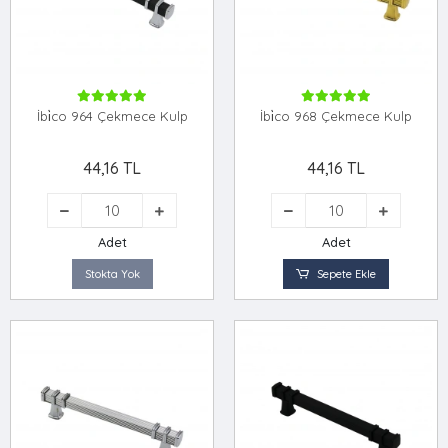
İbi̇co 964 Çekmece Kulp
İbi̇co 968 Çekmece Kulp
44,16 TL
44,16 TL
Adet
Adet
Stokta Yok
Sepete Ekle