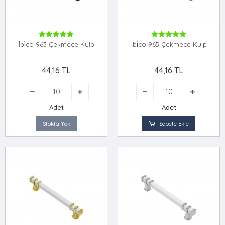
İbi̇co 963 Çekmece Kulp
İbi̇co 965 Çekmece Kulp
44,16 TL
44,16 TL
Adet
Adet
Stokta Yok
Sepete Ekle