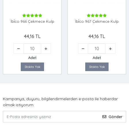
İbi̇co 966 Çekmece Kulp
İbi̇co 967 Çekmece Kulp
44,16 TL
44,16 TL
Adet
Adet
Stokta Yok
Stokta Yok
Kampanya, duyuru, bilgilendirmelerden e-posta ile haberdar
olmak istiyorum.
Gönder