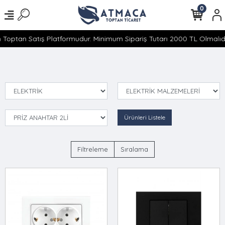
0
 Toptan Satış Platformudur. Minimum Sipariş Tutarı 2000 TL Olmalıdır
Ürünleri Listele
Filtreleme
Sıralama