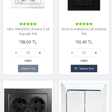
Vi̇ko 91400056 Li̇nnera S 2li̇
Atom Komi̇tatörlü 2li̇ Anahtar
Toprakli Pri̇z
Pri̇z
138,00 TL
110,40 TL
Adet
Adet
Stokta Yok
Sepete Ekle