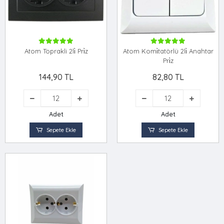
Atom Toprakli 2li̇ Pri̇z
Atom Komi̇tatörlü 2li̇ Anahtar
Pri̇z
144,90 TL
82,80 TL
Adet
Adet
Sepete Ekle
Sepete Ekle