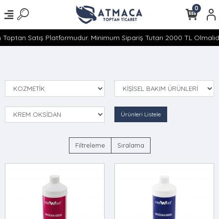
0
 Toptan Satış Platformudur. Minimum Sipariş Tutarı 2000 TL Olmalıdır
Ürünleri Listele
Filtreleme
Sıralama