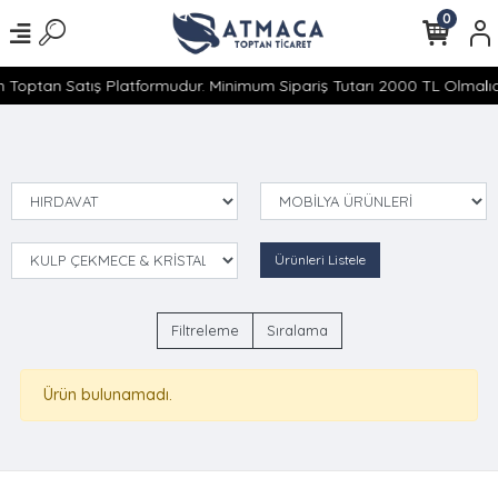
0
 Toptan Satış Platformudur. Minimum Sipariş Tutarı 2000 TL Olmalıdı
Ürünleri Listele
Filtreleme
Sıralama
Ürün bulunamadı.