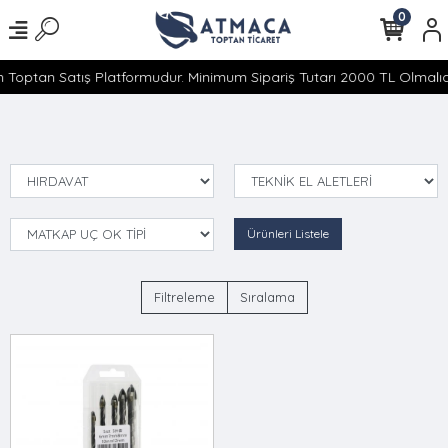
0
 Toptan Satış Platformudur. Minimum Sipariş Tutarı 2000 TL Olmalıdı
Ürünleri Listele
Filtreleme
Sıralama