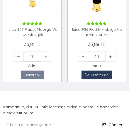
İbi̇co 937 Plasti̇k Mobi̇lya Ve
İbi̇co 936 Plasti̇k Mobi̇lya Ve
Koltuk Ayak
Koltuk Ayak
33,81 TL
35,88 TL
Adet
Adet
Stokta Yok
Sepete Ekle
Kampanya, duyuru, bilgilendirmelerden e-posta ile haberdar
olmak istiyorum.
Gönder