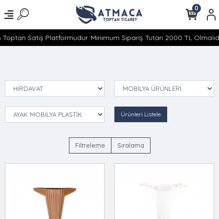
0
 Toptan Satış Platformudur. Minimum Sipariş Tutarı 2000 TL Olmalıdır
Ürünleri Listele
Filtreleme
Sıralama