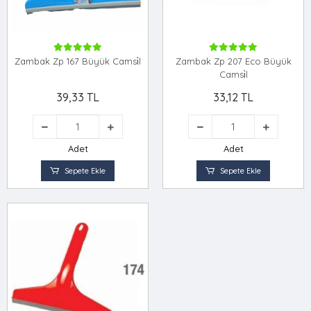
Zambak Zp 167 Büyük Camsi̇l
Zambak Zp 207 Eco Büyük
Camsi̇l
39,33 TL
33,12 TL
Adet
Adet
Sepete Ekle
Sepete Ekle