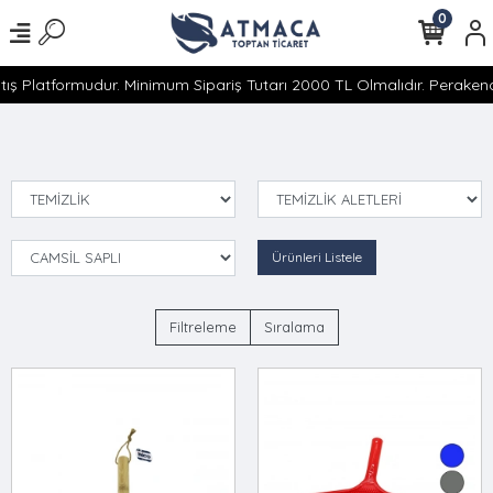
0
ış Platformudur. Minimum Sipariş Tutarı 2000 TL Olmalıdır. Perakende
Ürünleri Listele
Filtreleme
Sıralama