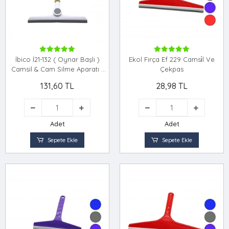
İbico İ21-132 ( Oynar Başlı )
Ekol Firça Ef 229 Camsi̇l Ve
Camsil & Cam Silme Aparatı (
Çekpas
Ahşap Sap & Plastik Uç ) ( Sap
131,60 TL
28,98 TL
- 16.5 Uç : 24cm )*144
Adet
Adet
Sepete Ekle
Sepete Ekle