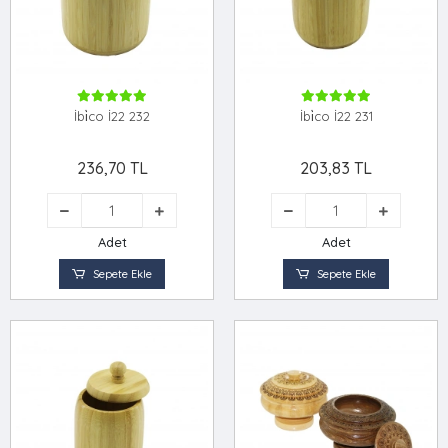
İbi̇co İ22 232
İbi̇co İ22 231
236,70 TL
203,83 TL
Adet
Adet
Sepete Ekle
Sepete Ekle