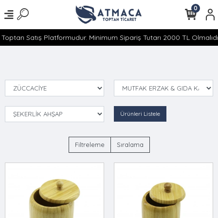
0
Toptan Satış Platformudur. Minimum Sipariş Tutarı 2000 TL Olmalıdır
Ürünleri Listele
Filtreleme
Sıralama