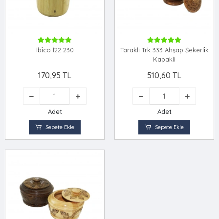
İbi̇co İ22 230
Tarakli Trk 333 Ahşap Şekerli̇k
Kapakli
170,95 TL
510,60 TL
Adet
Adet
Sepete Ekle
Sepete Ekle