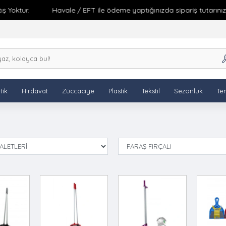
Yoktur.
Havale / EFT ile ödeme yaptığınızda sipariş tutarınıza 
tik
Hırdavat
Züccaciye
Plastik
Tekstil
Sezonluk
Tem