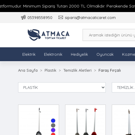
formudur. Minimum Sipariş Tutarı 2000 TL Olmalıdır. Perakende Satış 
05398558950
siparis@atmacaticaret.com
Elektrik
Elektronik
Hediyelik
Oyuncak
Kozme
Ana Sayfa
Plastik
Temizlik Aletleri
Faraş Fırçalı