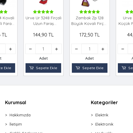
4 Kovali
Urve Ur 3248 Firçali
Zambak Zp 128
Urve 
li Faraş
Uzun Faraş
Büyük Kovali Firçali
Küçük F
12=k
Takim*12=k
Faraş Takim*12=k
T
6 TL
144,90 TL
172,50 TL
44
t
Adet
Adet
e Ekle
Sepete Ekle
Sepete Ekle
Se
Kurumsal
Kategoriler
Hakkımızda
Elektrik
İletişim
Elektronik