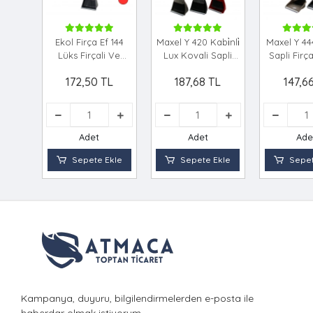
Ekol Firça Ef 144
Maxel Y 420 Kabi̇nli̇
Maxel Y 44
Lüks Firçali Ve
Lux Kovali Sapli
Sapli Firça
Ayakli Faraş Takimi
Firçali Faraş
Takim*
172,50 TL
187,68 TL
147,6
*12=k
Takim*12=k
Adet
Adet
Ade
Sepete Ekle
Sepete Ekle
Sepet
Kampanya, duyuru, bilgilendirmelerden e-posta ile