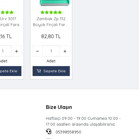
Urv 3017
Zambak Zp 132
irçali Faraş
Büyük Firçali Faraş
akim
Takim
,16 TL
82,80 TL
Adet
Adet
pete Ekle
Sepete Ekle
Bize Ulaşın
Haftaiçi 09:00 - 19:00 Cumartesi 10:00 -
17:00 saatleri arasında ulaşabilirsiniz.
05398558950