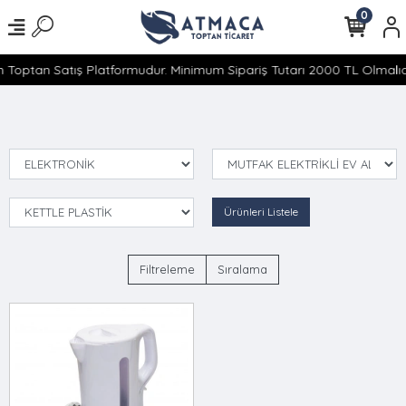
0
 Toptan Satış Platformudur. Minimum Sipariş Tutarı 2000 TL Olmalıdı
Ürünleri Listele
Filtreleme
Sıralama