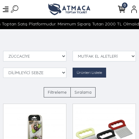
0
 Toptan Satış Platformudur. Minimum Sipariş Tutarı 2000 TL Olmalıdır
Ürünleri Listele
Filtreleme
Sıralama