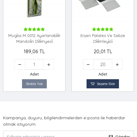
Mugi̇ss M 0012 Ayarlanabi̇li̇r
Erşen Patates Ve Sebze
Mandoli̇n Di̇li̇myeci̇
Di̇li̇mleyi̇ci̇
189,06 TL
20,01 TL
Adet
Adet
Stokta Yok
Sepete Ekle
Kampanya, duyuru, bilgilendirmelerden e-posta ile haberdar
olmak istiyorum.
Gönder