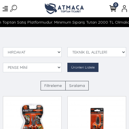
0
 Toptan Satış Platformudur. Minimum Sipariş Tutarı 2000 TL Olmalıdı
Ürünleri Listele
Filtreleme
Sıralama