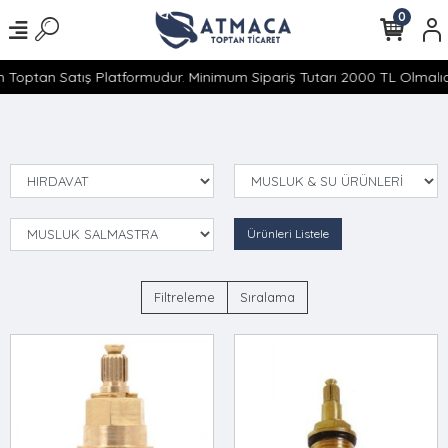
0
 Toptan Satış Platformudur. Minimum Sipariş Tutarı 2000 TL Olmalıdı
Ürünleri Listele
Filtreleme
Sıralama