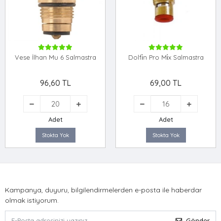
Vese İlhan Mu 6 Salmastra
Dolfi̇n Pro Mi̇x Salmastra
96,60 TL
69,00 TL
Adet
Adet
Stokta Yok
Stokta Yok
Kampanya, duyuru, bilgilendirmelerden e-posta ile haberdar
olmak istiyorum.
Gönder