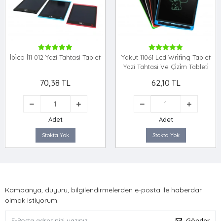
İbi̇co İ11 012 Yazi Tahtasi Tablet
Yakut 11061 Lcd Wri̇ti̇ng Tablet
Yazi Tahtasi Ve Çi̇zi̇m Tableti̇
70,38 TL
62,10 TL
Adet
Adet
Stokta Yok
Stokta Yok
Kampanya, duyuru, bilgilendirmelerden e-posta ile haberdar
olmak istiyorum.
Gönder