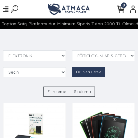
0
 Toptan Satış Platformudur. Minimum Sipariş Tutarı 2000 TL Olmalıdır
Ürünleri Listele
Filtreleme
Sıralama