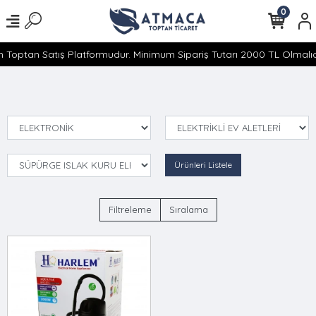
0
 Toptan Satış Platformudur. Minimum Sipariş Tutarı 2000 TL Olmalıdı
Ürünleri Listele
Filtreleme
Sıralama