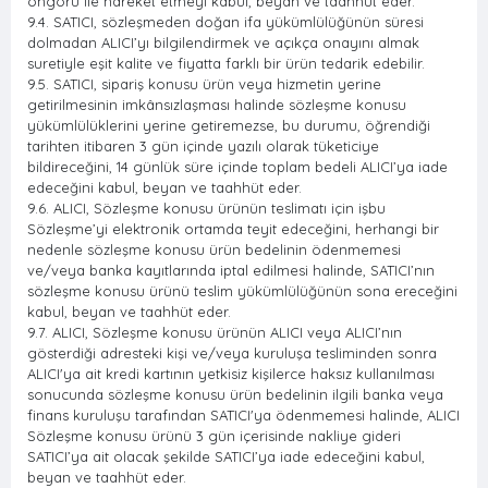
öngörü ile hareket etmeyi kabul, beyan ve taahhüt eder.
9.4. SATICI, sözleşmeden doğan ifa yükümlülüğünün süresi
dolmadan ALICI’yı bilgilendirmek ve açıkça onayını almak
suretiyle eşit kalite ve fiyatta farklı bir ürün tedarik edebilir.
9.5. SATICI, sipariş konusu ürün veya hizmetin yerine
getirilmesinin imkânsızlaşması halinde sözleşme konusu
yükümlülüklerini yerine getiremezse, bu durumu, öğrendiği
tarihten itibaren 3 gün içinde yazılı olarak tüketiciye
bildireceğini, 14 günlük süre içinde toplam bedeli ALICI’ya iade
edeceğini kabul, beyan ve taahhüt eder.
9.6. ALICI, Sözleşme konusu ürünün teslimatı için işbu
Sözleşme’yi elektronik ortamda teyit edeceğini, herhangi bir
nedenle sözleşme konusu ürün bedelinin ödenmemesi
ve/veya banka kayıtlarında iptal edilmesi halinde, SATICI’nın
sözleşme konusu ürünü teslim yükümlülüğünün sona ereceğini
kabul, beyan ve taahhüt eder.
9.7. ALICI, Sözleşme konusu ürünün ALICI veya ALICI’nın
gösterdiği adresteki kişi ve/veya kuruluşa tesliminden sonra
ALICI'ya ait kredi kartının yetkisiz kişilerce haksız kullanılması
sonucunda sözleşme konusu ürün bedelinin ilgili banka veya
finans kuruluşu tarafından SATICI'ya ödenmemesi halinde, ALICI
Sözleşme konusu ürünü 3 gün içerisinde nakliye gideri
SATICI’ya ait olacak şekilde SATICI’ya iade edeceğini kabul,
beyan ve taahhüt eder.