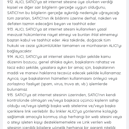
9.12. ALICI, SATICI’ya ait internet sitesine üye olurken verdiği
kişisel ve diğer sair bilgilerin gerçeğe uygun olduğunu,
SATICI’nın bu bilgilerin gerçeğe aykırılığı nedeniyle uğrayacağı
tüm zararları, SATICI’nın ilk bildirimi üzerine derhal, nakden ve
defaten tazmin edeceğini beyan ve taahhüt eder.
9.13. ALICI, SATICI’ya ait internet sitesini kullanırken yasal
mevzuat hükümlerine riayet etmeyi ve bunları ihlal etmemeyi
baştan kabul ve taahhüt eder. Aksi takdirde, doğacak tüm
hukuki ve cezai yükümlülükler tamamen ve münhasıran ALICI’yı
bağlayacaktır.
9.14. ALICI, SATICI’ya ait internet sitesini hiçbir şekilde kamu
düzenini bozucu, genel ahlaka aykırı, başkalarını rahatsız ve
taciz edici şekilde, yasalara aykırı bir amaç için, başkalarının
maddi ve manevi haklarına tecavüz edecek şekilde kullanamaz.
Ayrıca, üye başkalarının hizmetleri kullanmasını önleyici veya
zorlaştırıcı faaliyet (spam, virus, truva atı, vb.) işlemlerde
bulunamaz.
9.15. SATICI’ya ait internet sitesinin üzerinden, SATICI’nın kendi
kontrolünde olmayan ve/veya başkaca üçüncü kişilerin sahip
olduğu ve/veya işlettiği başka web sitelerine ve/veya başka
içeriklere link verilebilir. Bu linkler ALICI’ya yönlenme kolaylığı
sağlamak amacıyla konmuş olup herhangi bir web sitesini veya
o siteyi işleten kişiyi desteklememekte ve Link verilen web
sitesinin içerdiği bilgilere yönelik herhangi bir garanti niteliği