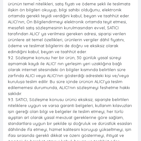
ürünün temel nitelikleri, satış fiyatı ve ödeme şekli ile teslimata
ilişkin ön bilgileri okuyup, bilgi sahibi olduğunu, elektronik
ortamda gerekli teyidi verdiğini kabul, beyan ve taahhüt eder.
ALICI’nın; Ön Bilgilendirmeyi elektronik ortamda teyit etmesi,
mesafeli satış sözleşmesinin kurulmasından evvel, SATICI
tarafından ALICI' ya verilmesi gereken adresi, siparişi verilen
ürünlere ait temel özellikleri, ürünlerin vergiler dâhil fiyatını,
ödeme ve teslimat bilgilerini de doğru ve eksiksiz olarak
edindiğini kabul, beyan ve taahhüt eder.
9.2. Sözleşme konusu her bir ürün, 30 günlük yasal süreyi
aşmamak kaydı ile ALICI' nın yerleşim yeri uzaklığına bağlı
olarak internet sitesindeki ön bilgiler kısmında belirtilen süre
zarfında ALICI veya ALICI’nın gösterdiği adresteki kişi ve/veya
kuruluşa teslim edilir. Bu süre içinde ürünün ALICI’ya teslim
edilememesi durumunda, ALICI’nın sözleşmeyi feshetme hakkı
saklıdır.
9.3. SATICI, Sözleşme konusu ürünü eksiksiz, siparişte belirtilen
niteliklere uygun ve varsa garanti belgeleri, kullanım kılavuzları
işin gereği olan bilgi ve belgeler ile teslim etmeyi, her türlü
ayıptan arî olarak yasal mevzuat gereklerine göre sağlam,
standartlara uygun bir şekilde işi doğruluk ve dürüstlük esasları
dâhilinde ifa etmeyi, hizmet kalitesini koruyup yükseltmeyi, işin
ifası sırasında gerekli dikkat ve özeni göstermeyi, ihtiyat ve