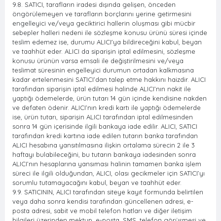
9.8. SATICI, tarafların iradesi dışında gelişen, önceden
öngörülemeyen ve tarafların borçlarını yerine getirmesini
engelleyici ve/veya geciktirici hallerin oluşması gibi mücbir
sebepler halleri nedeni ile sözleşme konusu ürünü süresi içinde
teslim edemez ise, durumu ALICI'ya bildireceğini kabul, beyan
ve taahhüt eder. ALICI da siparişin iptal edilmesini, sözleşme
konusu ürünün varsa emsali ile değiştirilmesini ve/veya
teslimat süresinin engelleyici durumun ortadan kalkmasına
kadar ertelenmesini SATICI’dan talep etme hakkını haizdir. ALICI
tarafından siparişin iptal edilmesi halinde ALICI’nın nakit ile
yaptığı ödemelerde, ürün tutarı 14 gün içinde kendisine nakden
ve defaten ödenir. ALICI’nın kredi kartı ile yaptığı ödemelerde
ise, ürün tutarı, siparişin ALICI tarafından iptal edilmesinden
sonra 14 gün içerisinde ilgili bankaya iade edilir. ALICI, SATICI
tarafından kredi kartına iade edilen tutarın banka tarafından
ALICI hesabına yansıtılmasına ilişkin ortalama sürecin 2 ile 3
haftayı bulabileceğini, bu tutarın bankaya iadesinden sonra
ALICI’nın hesaplarına yansıması halinin tamamen banka işlem
süreci ile ilgili olduğundan, ALICI, olası gecikmeler için SATICI’yı
sorumlu tutamayacağını kabul, beyan ve taahhüt eder.
9.9. SATICININ, ALICI tarafından siteye kayıt formunda belirtilen
veya daha sonra kendisi tarafından güncellenen adresi, e-
posta adresi, sabit ve mobil telefon hatları ve diğer iletişim
bilgileri üzerinden mektup, e-posta, SMS, telefon görüşmesi ve