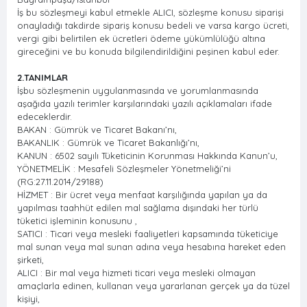
İş bu sözleşmeyi kabul etmekle ALICI, sözleşme konusu siparişi
onayladığı takdirde sipariş konusu bedeli ve varsa kargo ücreti,
vergi gibi belirtilen ek ücretleri ödeme yükümlülüğü altına
gireceğini ve bu konuda bilgilendirildiğini peşinen kabul eder.
2.TANIMLAR
İşbu sözleşmenin uygulanmasında ve yorumlanmasında
aşağıda yazılı terimler karşılarındaki yazılı açıklamaları ifade
edeceklerdir.
BAKAN : Gümrük ve Ticaret Bakanı’nı,
BAKANLIK : Gümrük ve Ticaret Bakanlığı’nı,
KANUN : 6502 sayılı Tüketicinin Korunması Hakkında Kanun’u,
YÖNETMELİK : Mesafeli Sözleşmeler Yönetmeliği’ni
(RG:27.11.2014/29188)
HİZMET : Bir ücret veya menfaat karşılığında yapılan ya da
yapılması taahhüt edilen mal sağlama dışındaki her türlü
tüketici işleminin konusunu ,
SATICI : Ticari veya mesleki faaliyetleri kapsamında tüketiciye
mal sunan veya mal sunan adına veya hesabına hareket eden
şirketi,
ALICI : Bir mal veya hizmeti ticari veya mesleki olmayan
amaçlarla edinen, kullanan veya yararlanan gerçek ya da tüzel
kişiyi,