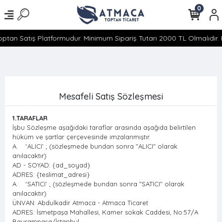
0
tan Satış Platformudur. Minimum Sipariş Tutarı 2000 TL Olmalıdır. P
Mesafeli Satış Sözleşmesi
1.TARAFLAR
İşbu Sözleşme aşağıdaki taraflar arasında aşağıda belirtilen
hüküm ve şartlar çerçevesinde imzalanmıştır.
A. ‘ALICI’ ; (sözleşmede bundan sonra "ALICI" olarak
anılacaktır)
AD - SOYAD: {ad_soyad}
ADRES: {teslimat_adresi}
A. ‘SATICI’ ; (sözleşmede bundan sonra "SATICI" olarak
anılacaktır)
ÜNVAN: Abdulkadir Atmaca - Atmaca Ticaret
ADRES: İsmetpaşa Mahallesi, Kamer sokak Caddesi, No:57/A
Bayrampaşa/İstanbul