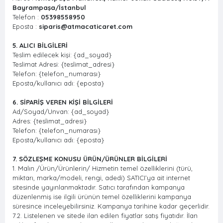
Bayrampaşa/İstanbul
Telefon :
05398558950
Eposta :
siparis@atmacaticaret.com
5. ALICI BİLGİLERİ
Teslim edilecek kişi: {ad_soyad}
Teslimat Adresi: {teslimat_adresi}
Telefon: {telefon_numarası}
Eposta/kullanıcı adı: {eposta}
6. SİPARİŞ VEREN KİŞİ BİLGİLERİ
Ad/Soyad/Unvan: {ad_soyad}
Adres: {teslimat_adresi}
Telefon: {telefon_numarası}
Eposta/kullanıcı adı: {eposta}
7. SÖZLEŞME KONUSU ÜRÜN/ÜRÜNLER BİLGİLERİ
1. Malın /Ürün/Ürünlerin/ Hizmetin temel özelliklerini (türü,
miktarı, marka/modeli, rengi, adedi) SATICI’ya ait internet
sitesinde yayınlanmaktadır. Satıcı tarafından kampanya
düzenlenmiş ise ilgili ürünün temel özelliklerini kampanya
süresince inceleyebilirsiniz. Kampanya tarihine kadar geçerlidir.
7.2. Listelenen ve sitede ilan edilen fiyatlar satış fiyatıdır. İlan