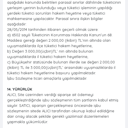
aşağıdaki kanunda belirtilen parasal sınırlar dâhilinde tüketicinin
yerleşim yerinin bulunduğu veya tüketici işleminin yapıldığı
yerdeki tüketici sorunları hakem heyetine veya tüketici
mahkemesine yapılacaktır. Parasal sınıra ilişkin bilgiler
aşağıdadır:
28/05/2014 tarihinden itibaren geçerli olmak üzere:
a) 6502 sayılı Tüketicinin Korunması Hakkında Kanun’un 68.
Maddesi gereği değeri 2.000,00 (ikibin) TL’nin altında olan
uyuşmazlıklarda ilçe tüketici hakem heyetlerine,
b) Değeri 3.000,00(üçbin)TL’ nin altında bulunan
uyuşmazlıklarda il tüketici hakem heyetlerine,
c) Büyükşehir statüsünde bulunan illerde ise değeri 2.000,00
(ikibin) TL ile 3.000,00(üçbin)TL’ arasındaki uyuşmazlıklarda il
tüketici hakem heyetlerine başvuru yapılmaktadır.
İşbu Sözleşme ticari amaçlarla yapılmaktadır.
14. YÜRÜRLÜK
ALICI, Site üzerinden verdiği siparişe ait ödemeyi
gerçekleştirdiğinde işbu sözleşmenin tüm şartlarını kabul etmiş
sayılır. SATICI, siparişin gerçekleşmesi öncesinde işbu
sözleşmenin sitede ALICI tarafından okunup kabul edildiğine
dair onay alacak şekilde gerekli yazılımsal düzenlemeleri
yapmakla yükümlüdür.