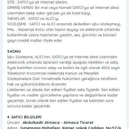
SİTE : SATICI’ya ait internet sitesini,
SİPARİŞ VEREN: Bir mal veya hizmeti SATICI’ya ait internet sitesi
üzerinden talep eden gerçek ya da tüzel kişiyi,
TARAFLAR : SATICI ve ALICI’yı,
SÖZLEŞME : SATICI ve ALICI arasında akdedilen işbu sözleşmeyi,
MAL : Alışverişe konu olan taşınır eşyayı ve elektronik ortamda
kullanılmak üzere hazırlanan yazılım, ses, görüntü ve benzeri
gayri maddi malları ifade eder.
3.KONU
İşbu Sözleşme, ALICI’nın, SATICI’ya ait internet sitesi üzerinden
elektronik ortamda siparişini verdiği aşağıda nitelikleri ve satış
fiyatı belirtilen ürünün satışı ve teslimi ile ilgili olarak 6502 sayılı
Tüketicinin Korunması Hakkında Kanun ve Mesafeli
Sözleşmelere Dair Yönetmelik hükümleri gereğince tarafların
hak ve yükümlülüklerini düzenler.
Listelenen ve sitede ilan edilen fiyatlar satış fiyatıdır. İlan edilen
fiyatlar ve vaatler güncelleme yapılana ve değiştirilene kadar
geçerlidir. Süreli olarak ilan edilen fiyatlar ise belirtilen süre
sonuna kadar geçerlidir.
4. SATICI BİLGİLERİ
Ünvanı :
Abdulkadir Atmaca - Atmaca Ticaret
Adres :
İsmetpaşa Mahallesi, Kamer sokak Caddesi, No:57/A