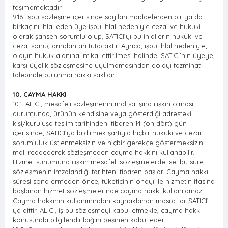
taşımamaktadır.
9.16. İşbu sözleşme içerisinde sayılan maddelerden bir ya da
birkaçını ihlal eden üye işbu ihlal nedeniyle cezai ve hukuki
olarak şahsen sorumlu olup, SATICI’yı bu ihlallerin hukuki ve
cezai sonuçlarından ari tutacaktır. Ayrıca; işbu ihlal nedeniyle,
olayın hukuk alanına intikal ettirilmesi halinde, SATICI’nın üyeye
karşı üyelik sözleşmesine uyulmamasından dolayı tazminat
talebinde bulunma hakkı saklıdır.
10. CAYMA HAKKI
10.1. ALICI; mesafeli sözleşmenin mal satışına ilişkin olması
durumunda, ürünün kendisine veya gösterdiği adresteki
kişi/kuruluşa teslim tarihinden itibaren 14 (on dört) gün
içerisinde, SATICI’ya bildirmek şartıyla hiçbir hukuki ve cezai
sorumluluk üstlenmeksizin ve hiçbir gerekçe göstermeksizin
malı reddederek sözleşmeden cayma hakkını kullanabilir.
Hizmet sunumuna ilişkin mesafeli sözleşmelerde ise, bu süre
sözleşmenin imzalandığı tarihten itibaren başlar. Cayma hakkı
süresi sona ermeden önce, tüketicinin onayı ile hizmetin ifasına
başlanan hizmet sözleşmelerinde cayma hakkı kullanılamaz.
Cayma hakkının kullanımından kaynaklanan masraflar SATICI’
ya aittir. ALICI, iş bu sözleşmeyi kabul etmekle, cayma hakkı
konusunda bilgilendirildiğini peşinen kabul eder.