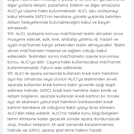
diğer yollarla iletişim, pazarlama, bildirim ve diğer amaçlarla
ALICI’ya ulaşma hakkı bulunmaktadır. ALICI, işbu sözleşmeyi
kabul etmekle SATICI’nın kendisine yönelik yukarıda belirtilen
iletişim faaliyetlerinde bulunabileceğini kabul ve beyan
etmektedir.
9.10. ALICI, sözleşme konusu mal/hizmeti teslim almadan önce
muayene edecek; ezik, kırık, ambalajı yırtılmış vb. hasarlı ve
ayıplı mal/hizmeti kargo şirketinden teslim almayacaktır. Teslim
alınan mal/hizmetin hasarsız ve sağlam olduğu kabul
edilecektir. Teslimden sonra mal/hizmetin özenle korunması
borcu, ALICI’ya aittir. Cayma hakkı kullanılacaksa mal/hizmet
kullanılmamalıdır. Fatura iade edilmelidir.
9.11. ALICI ile sipariş esnasında kullanılan kredi kartı hamilinin
aynı kişi olmaması veya ürünün ALICI’ya tesliminden evvel,
siparişte kullanılan kredi kartına ilişkin güvenlik açığı tespit
edilmesi halinde, SATICI, kredi kartı hamiline ilişkin kimlik ve
iletişim bilgilerini, siparişte kullanılan kredi kartının bir önceki
aya ait ekstresini yahut kart hamilinin bankasından kredi
kartının kendisine ait olduğuna ilişkin yazıyı ibraz etmesini
ALICI’dan talep edebilir. ALICI’nın talebe konu bilgi/belgeleri
temin etmesine kadar geçecek sürede sipariş dondurulacak
olup, mezkur taleplerin 24 saat içerisinde karşılanmaması
halinde ise SATICI, siparişi iptal etme hakkını haizdir.