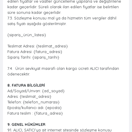
edilen fiyatlar ve vaatler güncelleme yapılana ve değiştirilene
kadar geçerlidir. Süreli olarak ilan edilen fiyatlar ise belirtilen
süre sonuna kadar geçerlidir.
7.3. Sözleşme konusu mal ya da hizmetin tüm vergiler dâhil
satış fiyatı aşağıda gösterilmiştir.
{sipariş_ürün_listesi}
Teslimat Adresi: {teslimat_adresi}
Fatura Adresi: {fatura_adresi}
Sipariş Tarihi: {sipariş_tarihi}
7.4. Ürün sevkiyat masrafı olan kargo ücreti ALICI tarafından
ödenecektir.
8. FATURA BİLGİLERİ
Ad/Soyad/Unvan: {ad_soyad}
Adres: {teslimat_adresi}
Telefon: {telefon_numarası}
Eposta/kullanıcı adı: {eposta}
Fatura teslim : {fatura_adresi}
9. GENEL HÜKÜMLER
9.1. ALICI, SATICI’ya ait internet sitesinde sözleşme konusu