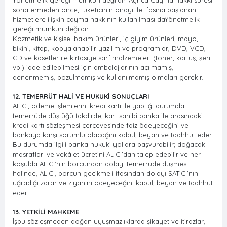
Yönetmelik gereği mümkün değildir. Ayrıca Cayma hakkı süresi
sona ermeden önce, tüketicinin onayı ile ifasına başlanan
hizmetlere ilişkin cayma hakkının kullanılması daYönetmelik
gereği mümkün değildir.
Kozmetik ve kişisel bakım ürünleri, iç giyim ürünleri, mayo,
bikini, kitap, kopyalanabilir yazılım ve programlar, DVD, VCD,
CD ve kasetler ile kırtasiye sarf malzemeleri (toner, kartuş, şerit
vb.) iade edilebilmesi için ambalajlarının açılmamış,
denenmemiş, bozulmamış ve kullanılmamış olmaları gerekir.
12. TEMERRÜT HALİ VE HUKUKİ SONUÇLARI
ALICI, ödeme işlemlerini kredi kartı ile yaptığı durumda
temerrüde düştüğü takdirde, kart sahibi banka ile arasındaki
kredi kartı sözleşmesi çerçevesinde faiz ödeyeceğini ve
bankaya karşı sorumlu olacağını kabul, beyan ve taahhüt eder.
Bu durumda ilgili banka hukuki yollara başvurabilir; doğacak
masrafları ve vekâlet ücretini ALICI’dan talep edebilir ve her
koşulda ALICI’nın borcundan dolayı temerrüde düşmesi
halinde, ALICI, borcun gecikmeli ifasından dolayı SATICI’nın
uğradığı zarar ve ziyanını ödeyeceğini kabul, beyan ve taahhüt
eder
13. YETKİLİ MAHKEME
İşbu sözleşmeden doğan uyuşmazlıklarda şikayet ve itirazlar,