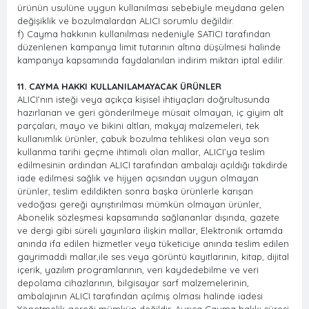
ürünün usulüne uygun kullanılması sebebiyle meydana gelen
değişiklik ve bozulmalardan ALICI sorumlu değildir.
f) Cayma hakkının kullanılması nedeniyle SATICI tarafından
düzenlenen kampanya limit tutarının altına düşülmesi halinde
kampanya kapsamında faydalanılan indirim miktarı iptal edilir.
11. CAYMA HAKKI KULLANILAMAYACAK ÜRÜNLER
ALICI’nın isteği veya açıkça kişisel ihtiyaçları doğrultusunda
hazırlanan ve geri gönderilmeye müsait olmayan, iç giyim alt
parçaları, mayo ve bikini altları, makyaj malzemeleri, tek
kullanımlık ürünler, çabuk bozulma tehlikesi olan veya son
kullanma tarihi geçme ihtimali olan mallar, ALICI’ya teslim
edilmesinin ardından ALICI tarafından ambalajı açıldığı takdirde
iade edilmesi sağlık ve hijyen açısından uygun olmayan
ürünler, teslim edildikten sonra başka ürünlerle karışan
vedoğası gereği ayrıştırılması mümkün olmayan ürünler,
Abonelik sözleşmesi kapsamında sağlananlar dışında, gazete
ve dergi gibi süreli yayınlara ilişkin mallar, Elektronik ortamda
anında ifa edilen hizmetler veya tüketiciye anında teslim edilen
gayrimaddi mallar,ile ses veya görüntü kayıtlarının, kitap, dijital
içerik, yazılım programlarının, veri kaydedebilme ve veri
depolama cihazlarının, bilgisayar sarf malzemelerinin,
ambalajının ALICI tarafından açılmış olması halinde iadesi