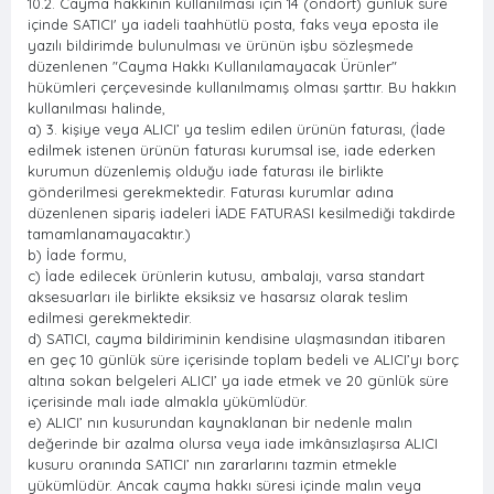
10.2. Cayma hakkının kullanılması için 14 (ondört) günlük süre
içinde SATICI' ya iadeli taahhütlü posta, faks veya eposta ile
yazılı bildirimde bulunulması ve ürünün işbu sözleşmede
düzenlenen "Cayma Hakkı Kullanılamayacak Ürünler"
hükümleri çerçevesinde kullanılmamış olması şarttır. Bu hakkın
kullanılması halinde,
a) 3. kişiye veya ALICI’ ya teslim edilen ürünün faturası, (İade
edilmek istenen ürünün faturası kurumsal ise, iade ederken
kurumun düzenlemiş olduğu iade faturası ile birlikte
gönderilmesi gerekmektedir. Faturası kurumlar adına
düzenlenen sipariş iadeleri İADE FATURASI kesilmediği takdirde
tamamlanamayacaktır.)
b) İade formu,
c) İade edilecek ürünlerin kutusu, ambalajı, varsa standart
aksesuarları ile birlikte eksiksiz ve hasarsız olarak teslim
edilmesi gerekmektedir.
d) SATICI, cayma bildiriminin kendisine ulaşmasından itibaren
en geç 10 günlük süre içerisinde toplam bedeli ve ALICI’yı borç
altına sokan belgeleri ALICI’ ya iade etmek ve 20 günlük süre
içerisinde malı iade almakla yükümlüdür.
e) ALICI’ nın kusurundan kaynaklanan bir nedenle malın
değerinde bir azalma olursa veya iade imkânsızlaşırsa ALICI
kusuru oranında SATICI’ nın zararlarını tazmin etmekle
yükümlüdür. Ancak cayma hakkı süresi içinde malın veya