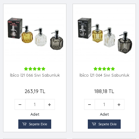
İbi̇co İ21 066 Sivi Sabunluk
İbi̇co İ21 064 Sivi Sabunluk
263,19 TL
188,18 TL
Adet
Adet
Sepete Ekle
Sepete Ekle