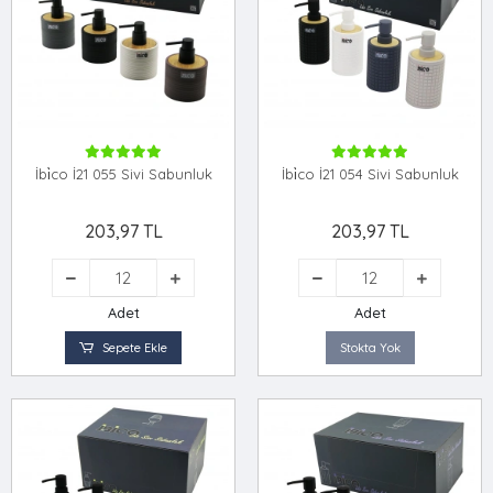
İbi̇co İ21 055 Sivi Sabunluk
İbi̇co İ21 054 Sivi Sabunluk
203,97 TL
203,97 TL
Adet
Adet
Sepete Ekle
Stokta Yok