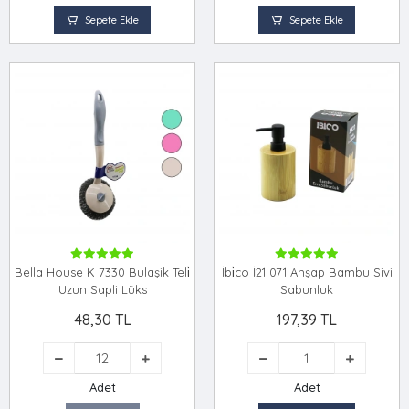
Sepete Ekle
Sepete Ekle
Bella House K 7330 Bulaşik Teli̇
İbi̇co İ21 071 Ahşap Bambu Sivi
Uzun Sapli Lüks
Sabunluk
48,30 TL
197,39 TL
Adet
Adet