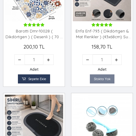
Barotti Dmr-10028 (
Enfa Enf-793 ( Dikdörtgen &
Dikdörtgen ) ( Desenli ) ( 70 X
Mat Renkler ) (43x68cm) Su
34 Cm ) ( Su Emici & Sihirli )
Emici Sihirli Banyo Paspas (
200,10 TL
158,70 TL
Kaydırmaz Banyo & Küvet
Elastik )*60
Paspas*60
Adet
Adet
Sepete Ekle
Stokta Yok