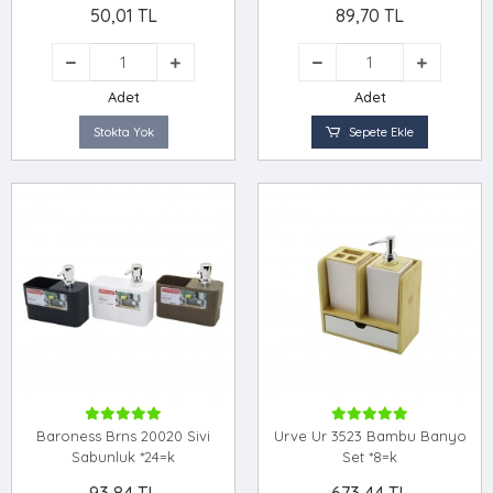
50,01 TL
89,70 TL
Adet
Adet
Stokta Yok
Sepete Ekle
Baroness Brns 20020 Sivi
Urve Ur 3523 Bambu Banyo
Sabunluk *24=k
Set *8=k