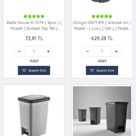
Bella House K-7279 ( 4pcs ) (
Dünya-01071-413 ( Antrasit Gri )
Poşetli ) Bulaşık Top Teli (
Pastel - ( Lüx ) ( 26lt ) ( Pedallı
Paslanmaz )*12x20
) Çöp Kovası Plastik (
33,81 TL
629,28 TL
380x343x398mm )*4=k
Adet
Adet
Sepete Ekle
Sepete Ekle