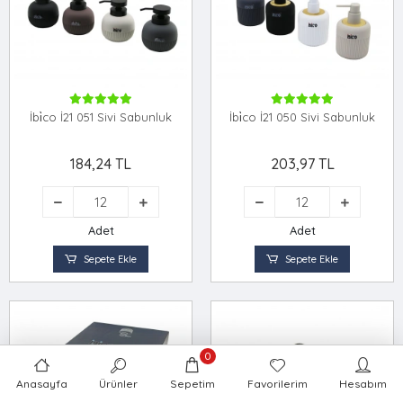
İbi̇co İ21 051 Sivi Sabunluk
İbi̇co İ21 050 Sivi Sabunluk
184,24 TL
203,97 TL
Adet
Adet
Sepete Ekle
Sepete Ekle
0
Anasayfa
Ürünler
Sepetim
Favorilerim
Hesabım