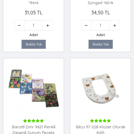
*96=k
Süngeri̇ *60=k
31,05 TL
34,50 TL
Adet
Adet
Stokta Yok
Stokta Yok
Barotti̇ Dmr 9621 Renkli̇
İbi̇co İ17 028 Klozet Oturak
Desenli̇ Sunum Peçete
Kilifi