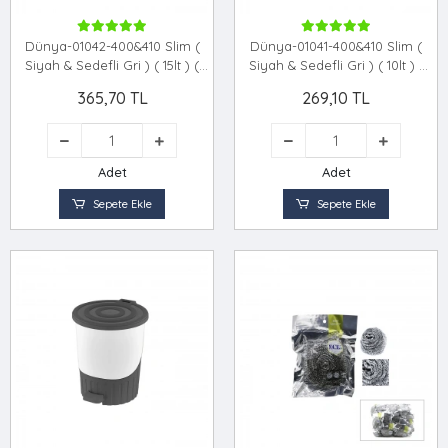
Dünya-01042-400&410 Slim (
Dünya-01041-400&410 Slim (
Siyah & Sedefli Gri ) ( 15lt ) (
Siyah & Sedefli Gri ) ( 10lt ) (
Pedallı ) Çöp Kovası (
Pedallı ) Çöp Kovası (
365,70 TL
269,10 TL
225x305x393mm )*14=k
200x265x345mm )*18=k
Adet
Adet
Sepete Ekle
Sepete Ekle