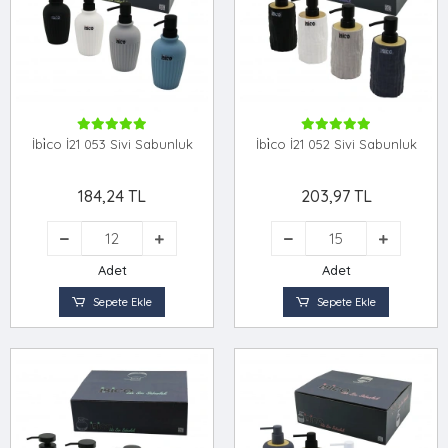
İbi̇co İ21 053 Sivi Sabunluk
İbi̇co İ21 052 Sivi Sabunluk
184,24 TL
203,97 TL
Adet
Adet
Sepete Ekle
Sepete Ekle