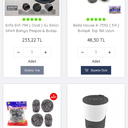
Enfa Enf-794 ( Oval ) Su Emici
Bella House K-7392 ( 3+1 )
Sihirli Banyo Paspas & Bulaşık
Bulaşık Top Teli Uzun
Altlık (58x38cm)*60
Saplı*12x25
233,22 TL
48,30 TL
Adet
Adet
Stokta Yok
Sepete Ekle