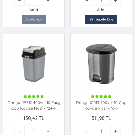
Adet
Adet
Stokta Yok
Sepete Ekle
Dünya 09712 400ve410 Easy
Dünya 01013 400ve410 Çöp
Çöp Kovasi Plasti̇k *24=k
Kovasi Plasti̇k *6=k
150,42 TL
511,98 TL