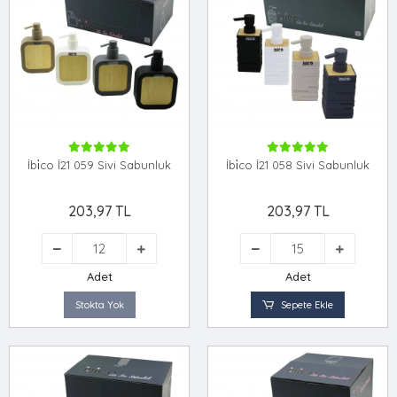
İbi̇co İ21 059 Sivi Sabunluk
İbi̇co İ21 058 Sivi Sabunluk
203,97 TL
203,97 TL
Adet
Adet
Stokta Yok
Sepete Ekle