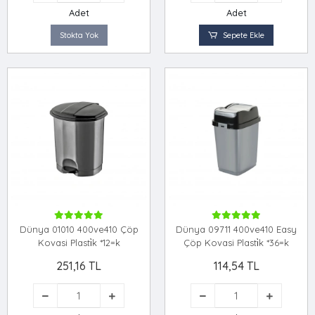
Adet
Adet
Stokta Yok
Sepete Ekle
Dünya 01010 400ve410 Çöp
Dünya 09711 400ve410 Easy
Kovasi Plasti̇k *12=k
Çöp Kovasi Plasti̇k *36=k
251,16 TL
114,54 TL