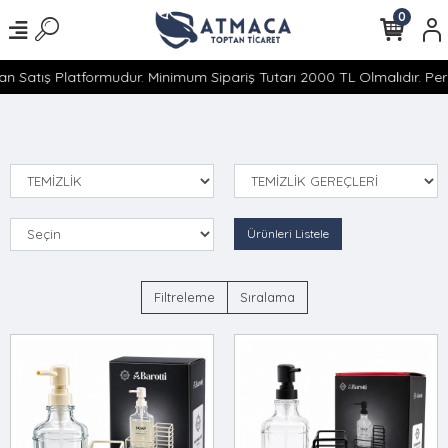
0
atış Platformudur. Minimum Sipariş Tutarı 2000 TL Olmalıdır. Perake
Ürünleri Listele
Filtreleme
Sıralama