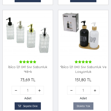
İbi̇co İ21 041 Sivi Sabunluk
*i̇bi̇co İ21 040 Sivi Sabunluk Ve
*48=k
Losyonluk
73,69 TL
151,80 TL
Adet
Adet
Sepete Ekle
Stokta Yok