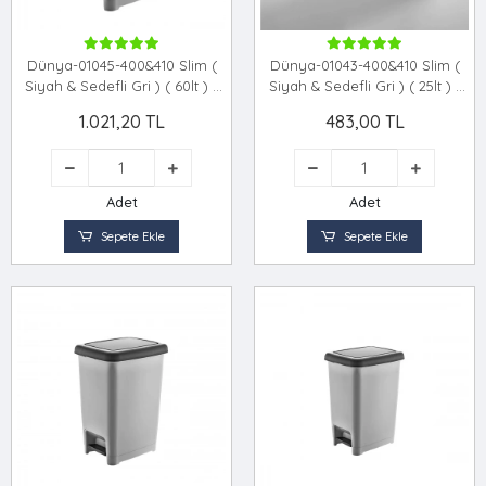
Dünya-01045-400&410 Slim (
Dünya-01043-400&410 Slim (
Siyah & Sedefli Gri ) ( 60lt ) (
Siyah & Sedefli Gri ) ( 25lt ) (
Pedallı ) Çöp Kovası (
Pedallı ) Çöp Kovası (
1.021,20 TL
483,00 TL
490x356x632mm )*4=k
270x362x468mm )*8=k
Adet
Adet
Sepete Ekle
Sepete Ekle