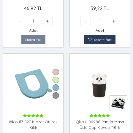
46,92 TL
59,22 TL
Adet
Adet
Stokta Yok
Sepete Ekle
İbi̇co İ17 027 Klozet Oturak
Qlux L 00988 Panda Masa
Kilifi
Üstü Çöp Kovasi *18=k