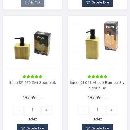
Stokta Yok
Sepete Ekle
İbi̇co İ21 070 Sivi Sabunluk
İbi̇co İ21 069 Ahşap Bambu Sivi
Sabunluk
197,39 TL
197,39 TL
Adet
Adet
Sepete Ekle
Sepete Ekle