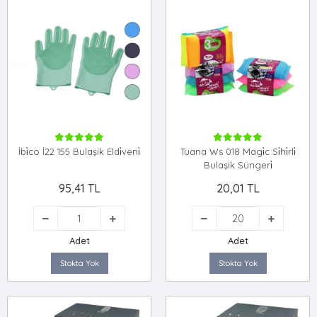
İbi̇co İ22 155 Bulaşik Eldi̇veni̇
Tuana Ws 018 Magi̇c Si̇hi̇rli̇
Bulaşik Süngeri̇
95,41 TL
20,01 TL
Adet
Adet
Stokta Yok
Stokta Yok