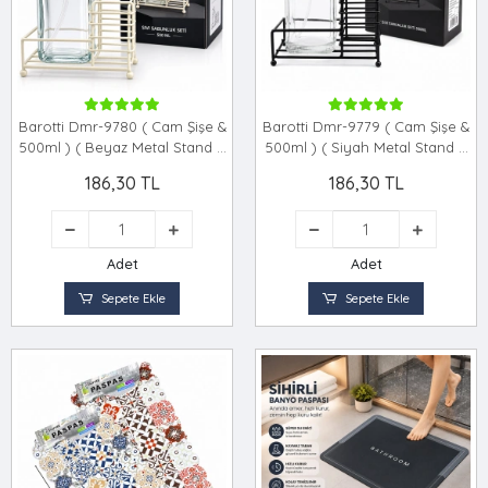
Barotti Dmr-9780 ( Cam Şişe &
Barotti Dmr-9779 ( Cam Şişe &
500ml ) ( Beyaz Metal Stand &
500ml ) ( Siyah Metal Stand &
Beyaz Pompa ) Sıvı Sabunluk
Siyah Pompa ) Sıvı Sabunluk
186,30 TL
186,30 TL
Seti*24
Seti*24
Adet
Adet
Sepete Ekle
Sepete Ekle