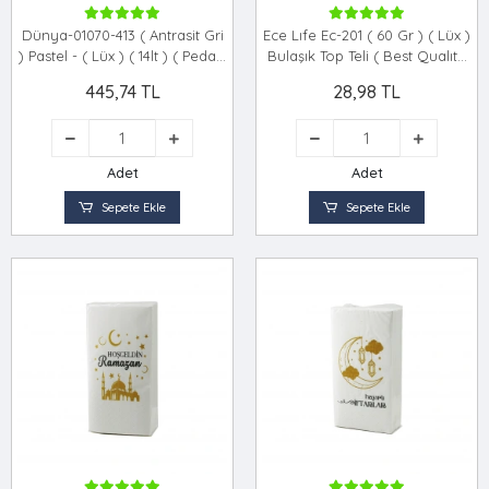
Dünya-01070-413 ( Antrasit Gri
Ece Lıfe Ec-201 ( 60 Gr ) ( Lüx )
) Pastel - ( Lüx ) ( 14lt ) ( Pedallı
Bulaşık Top Teli ( Best Qualıty
) Çöp Kovası Plastik (
)*30x10
445,74 TL
28,98 TL
315x285x335mm )*6=k
Adet
Adet
Sepete Ekle
Sepete Ekle