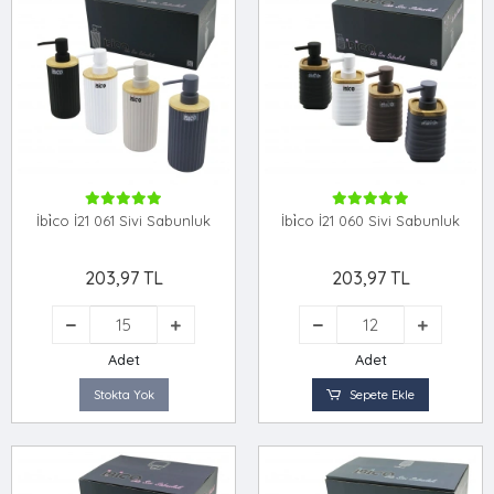
İbi̇co İ21 061 Sivi Sabunluk
İbi̇co İ21 060 Sivi Sabunluk
203,97 TL
203,97 TL
Adet
Adet
Stokta Yok
Sepete Ekle