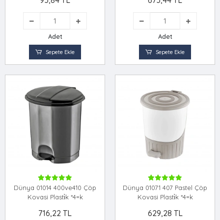
93,84 TL
673,44 TL
Adet
Adet
Sepete Ekle
Sepete Ekle
Dünya 01014 400ve410 Çöp
Dünya 01071 407 Pastel Çöp
Kovasi Plasti̇k *4=k
Kovasi Plasti̇k *4=k
716,22 TL
629,28 TL