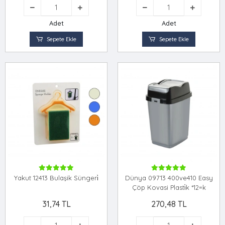
Adet
Adet
Sepete Ekle
Sepete Ekle
Yakut 12413 Bulaşik Süngeri̇
Dünya 09713 400ve410 Easy
Çöp Kovasi Plasti̇k *12=k
31,74 TL
270,48 TL