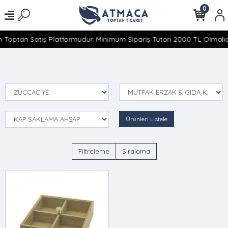
0
 Toptan Satış Platformudur. Minimum Sipariş Tutarı 2000 TL Olmalıdı
Ürünleri Listele
Filtreleme
Sıralama