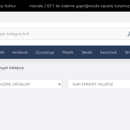
Yoktur.
Havale / EFT ile ödeme yaptığınızda sipariş tutarınıza 
tik
Hırdavat
Züccaciye
Plastik
Tekstil
Sezonluk
Tem
niyet Kelepçe