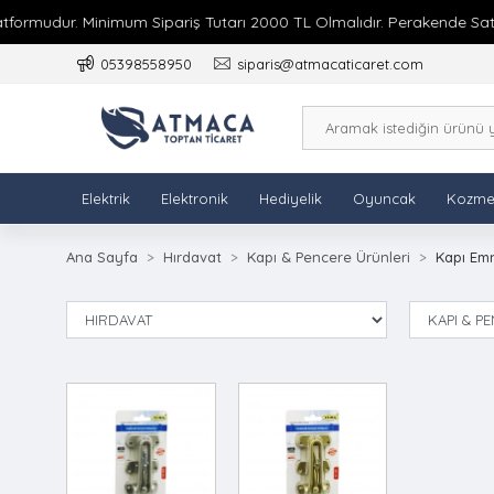
formudur. Minimum Sipariş Tutarı 2000 TL Olmalıdır. Perakende Satış 
05398558950
siparis@atmacaticaret.com
Elektrik
Elektronik
Hediyelik
Oyuncak
Kozme
Ana Sayfa
Hırdavat
Kapı & Pencere Ürünleri
Kapı Em