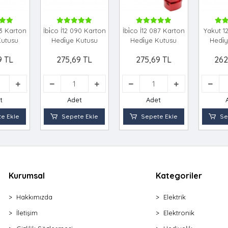
93 Karton
İbi̇co İ12 090 Karton
İbi̇co İ12 087 Karton
Yakut 1
Kutusu
Hedi̇ye Kutusu
Hedi̇ye Kutusu
Hedi̇
9 TL
275,69 TL
275,69 TL
262
t
Adet
Adet
e Ekle
Sepete Ekle
Sepete Ekle
Se
Kurumsal
Kategoriler
Hakkımızda
Elektrik
İletişim
Elektronik