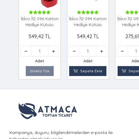
İbi̇co İ12 096 Karton
İbi̇co İ12 094 Karton
İbi̇co İ12 0
Hedi̇ye Kutusu
Hedi̇ye Kutusu
Hedi̇ye 
549,42 TL
549,42 TL
275,6
Adet
Adet
Ade
Stokta Yok
Sepete Ekle
Sepet
Kampanya, duyuru, bilgilendirmelerden e-posta ile