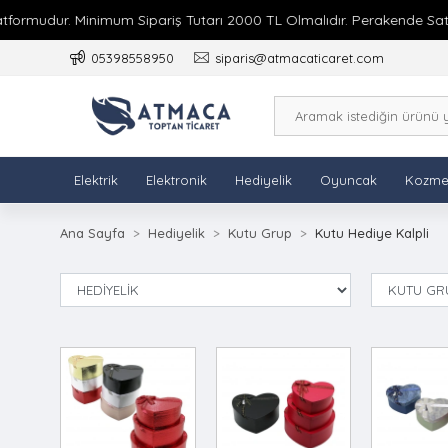
ormudur. Minimum Sipariş Tutarı 2000 TL Olmalıdır. Perakende Satış 
05398558950
siparis@atmacaticaret.com
Elektrik
Elektronik
Hediyelik
Oyuncak
Kozme
Ana Sayfa
Hediyelik
Kutu Grup
Kutu Hediye Kalpli