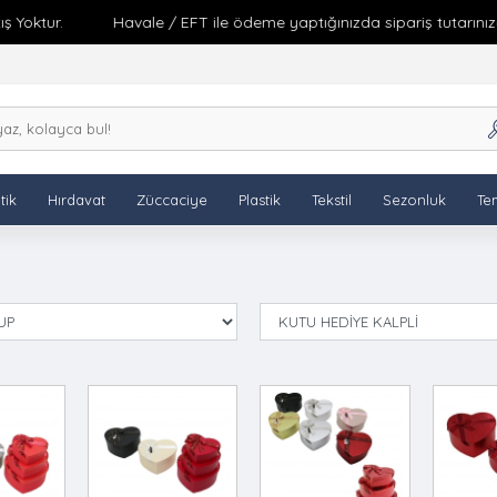
Yoktur.
Havale / EFT ile ödeme yaptığınızda sipariş tutarınıza 
tik
Hırdavat
Züccaciye
Plastik
Tekstil
Sezonluk
Tem