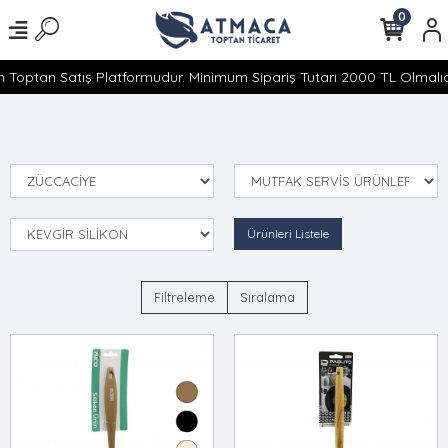
0
 Toptan Satış Platformudur. Minimum Sipariş Tutarı 2000 TL Olmalıdı
Ürünleri Listele
Filtreleme
Sıralama