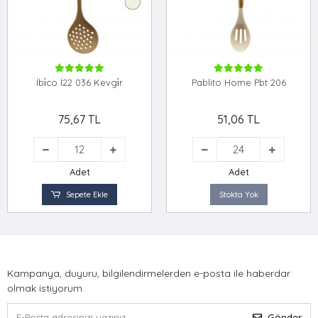
İbi̇co İ22 036 Kevgi̇r
Pablito Home Pbt 206
75,67 TL
51,06 TL
Adet
Adet
Sepete Ekle
Stokta Yok
Kampanya, duyuru, bilgilendirmelerden e-posta ile haberdar
olmak istiyorum.
Gönder