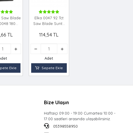
.t Saw Blade
Elka 0047 92 Tct
0048 180
Saw Blade Sunta
si̇ci̇ Di̇sk
Kesi̇ci̇ Di̇sk
,66 TL
114,54 TL
Adet
Adet
pete Ekle
Sepete Ekle
Bize Ulaşın
Haftaiçi 09:00 - 19:00 Cumartesi 10:00 -
17:00 saatleri arasında ulaşabilirsiniz.
05398558950