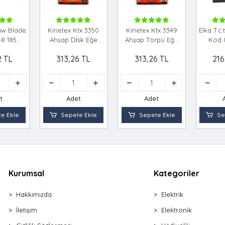
Saw Blade
Kinetex Ktx 3350
Kinetex Ktx 3349
Elka T.c
8 185
Ahşap Di̇sk Eğe
Ahşap Törpü Eğe
Kod 
ci̇ Di̇sk
Törpü Gold
Di̇sk Gümüş
Sunta Ke
2 TL
313,26 TL
313,26 TL
216
t
Adet
Adet
e Ekle
Sepete Ekle
Sepete Ekle
Se
Kurumsal
Kategoriler
Hakkımızda
Elektrik
İletişim
Elektronik