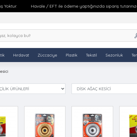
Yoktur.
Havale / EFT ile ödeme yaptığınızda sipariş tutarınıza 
tik
Hırdavat
Züccaciye
Plastik
Tekstil
Sezonluk
Tem
esici