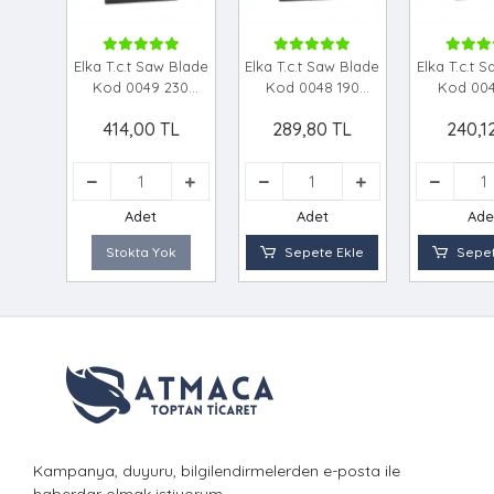
Elka T.c.t Saw Blade
Elka T.c.t Saw Blade
Elka T.c.t 
Kod 0049 230
Kod 0048 190
Kod 004
Sunta Kesi̇ci̇ Di̇sk
Sunta Kesi̇ci̇ Di̇sk
Sunta Kesi̇
414,00 TL
289,80 TL
240,1
Adet
Adet
Ade
Stokta Yok
Sepete Ekle
Sepet
Kampanya, duyuru, bilgilendirmelerden e-posta ile