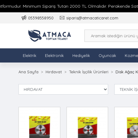
ormudur. Minimum Sipariş Tutarı 2000 TL Olmalıdır. Perakende Satış 
05398558950
siparis@atmacaticaret.com
Elektrik
Elektronik
Hediyelik
Oyuncak
Kozme
Ana Sayfa
Hırdavat
Teknik İşçilik Ürünleri
Disk Ağaç K