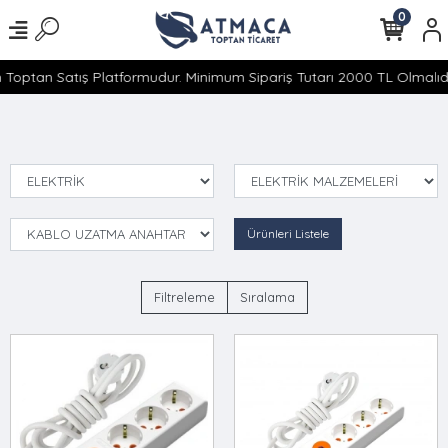
0
 Toptan Satış Platformudur. Minimum Sipariş Tutarı 2000 TL Olmalıdır
Ürünleri Listele
Filtreleme
Sıralama