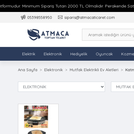
ormudur. Minimum Sipariş Tutarı 2000 TL Olmalıdır. Perakende Satış 
05398558950
siparis@atmacaticaret.com
Elektrik
Elektronik
Hediyelik
Oyuncak
Kozme
Ana Sayfa
Elektronik
Mutfak Elektrikli Ev Aletleri
Katm