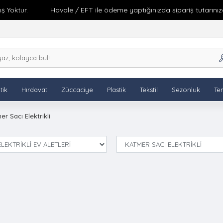
Yoktur.
Havale / EFT ile ödeme yaptığınızda sipariş tutarınıza 
tik
Hırdavat
Züccaciye
Plastik
Tekstil
Sezonluk
Tem
er Sacı Elektrikli