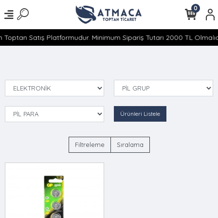
0
 Toptan Satış Platformudur. Minimum Sipariş Tutarı 2000 TL Olmalıdı
Ürünleri Listele
Filtreleme
Sıralama