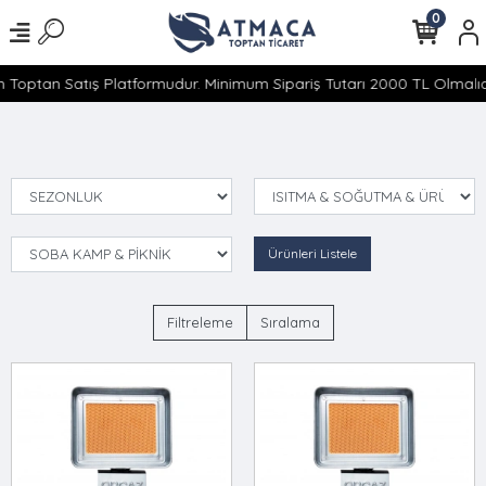
0
 Toptan Satış Platformudur. Minimum Sipariş Tutarı 2000 TL Olmalıdı
Ürünleri Listele
Filtreleme
Sıralama