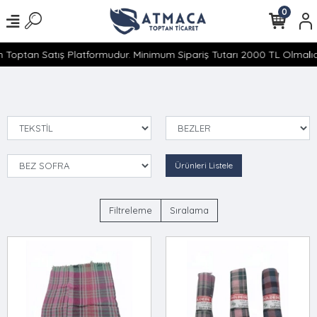
0
 Toptan Satış Platformudur. Minimum Sipariş Tutarı 2000 TL Olmalıdı
Ürünleri Listele
Filtreleme
Sıralama