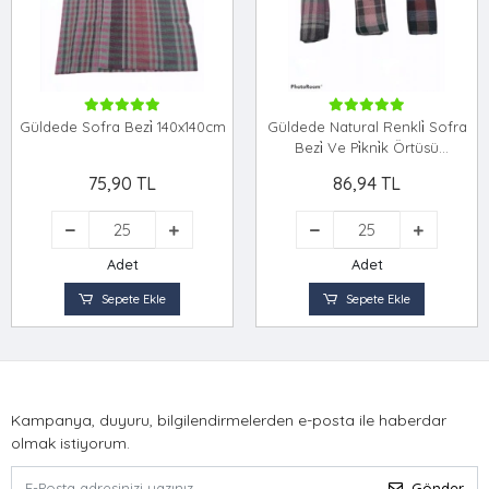
Güldede Sofra Bezi̇ 140x140cm
Güldede Natural Renkli̇ Sofra
Bezi̇ Ve Pi̇kni̇k Örtüsü
140x140cm
75,90 TL
86,94 TL
Adet
Adet
Sepete Ekle
Sepete Ekle
Kampanya, duyuru, bilgilendirmelerden e-posta ile haberdar
olmak istiyorum.
Gönder