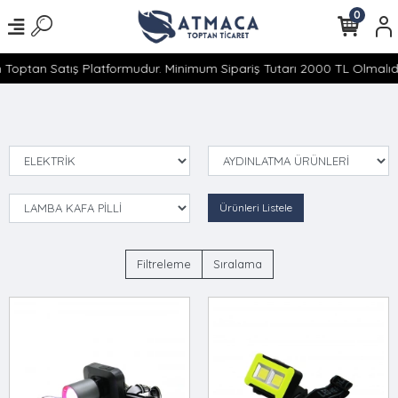
0
 Toptan Satış Platformudur. Minimum Sipariş Tutarı 2000 TL Olmalıdır
Ürünleri Listele
Filtreleme
Sıralama