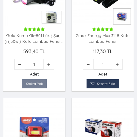
Gold Kama Gk-801 Lüx ( Şarjlı
Zmax Energy Max 3148 Kafa
) ( 50w ) Kafa Lambası Fener 1
Lambasi Fener
Led ( Usb & Type-c ) ( Dijital )
593,40 TL
117,30 TL
(kademe Işık Ayarı & Flaşör
)*60
Adet
Adet
Stokta Yok
Sepete Ekle