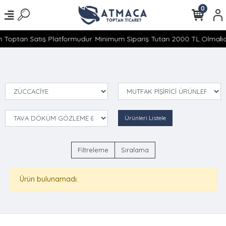
0
 Toptan Satış Platformudur. Minimum Sipariş Tutarı 2000 TL Olmalıdı
Ürünleri Listele
Filtreleme
Sıralama
Ürün bulunamadı.