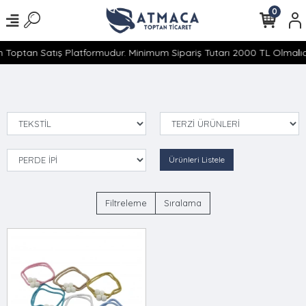
0
 Toptan Satış Platformudur. Minimum Sipariş Tutarı 2000 TL Olmalıdı
Ürünleri Listele
Filtreleme
Sıralama