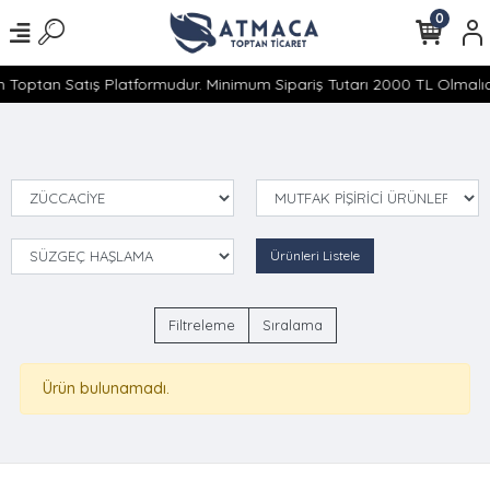
0
 Toptan Satış Platformudur. Minimum Sipariş Tutarı 2000 TL Olmalıdı
Ürünleri Listele
Filtreleme
Sıralama
Ürün bulunamadı.